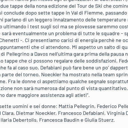
me due tappe della nona edizione del Tour de Ski che comi
e si conclude dopo sette tappe in Val di Fiemme, passando
ni parlano di un leggero innalzamento delle temperatur
mo ultimando i test sugli sci ma se piovesse saremmo cost
 sarà eventualmente un problema di tutte le squadre – sp
henetti -. Ci presentiamo carici di energia perchè ne occ
ppuntamenti che ci attendono. Mi aspetto un salto di qual
 di Pellegrino a Davos nell’ultima gara prima della pausa n
o tappe che ci possono regalare delle soddisfazioni, Fede
che fa al caso suo, Defabiani può fare bene un po’ dappert
 parte del torneo, Noeckler ha mostrato nella team sprint
ne. Fra le donne ci aspettiamo qualche segnale soprattutt
izione non sarà numerosa dal punto di vista quantitativo
mo dare maggiore assistenza agli atleti”.
sette uomini e sei donne: Mattia Pellegrin, Federico Pell
d Clara, Dietmar Noeckler, Francesco Defabiani, Virginia 
Ilaria Debertolis, Francesca Baudin e Giulia Stuerz.