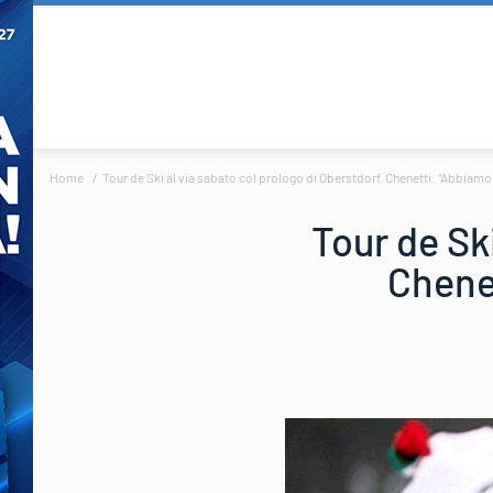
Home
Tour de Ski al via sabato col prologo di Oberstdorf. Chenetti: “Abbiamo 
Tour de Ski
Chenet