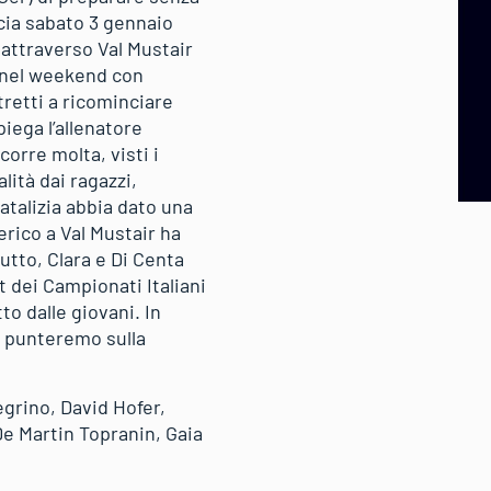
ncia sabato 3 gennaio
 attraverso Val Mustair
e nel weekend con
retti a ricominciare
iega l’allenatore
orre molta, visti i
ità dai ragazzi,
atalizia abbia dato una
rico a Val Mustair ha
utto, Clara e Di Centa
 dei Campionati Italiani
o dalle giovani. In
, punteremo sulla
egrino, David Hofer,
De Martin Topranin, Gaia