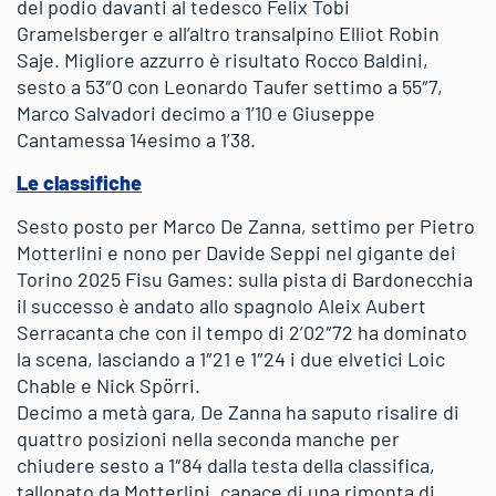
del podio davanti al tedesco Felix Tobi
Gramelsberger e all’altro transalpino Elliot Robin
Saje. Migliore azzurro è risultato Rocco Baldini,
sesto a 53″0 con Leonardo Taufer settimo a 55″7,
Marco Salvadori decimo a 1’10 e Giuseppe
Cantamessa 14esimo a 1’38.
Le classifiche
Sesto posto per Marco De Zanna, settimo per Pietro
Motterlini e nono per Davide Seppi nel gigante dei
Torino 2025 Fisu Games: sulla pista di Bardonecchia
il successo è andato allo spagnolo Aleix Aubert
Serracanta che con il tempo di 2’02″72 ha dominato
la scena, lasciando a 1″21 e 1″24 i due elvetici Loic
Chable e Nick Spörri.
Decimo a metà gara, De Zanna ha saputo risalire di
quattro posizioni nella seconda manche per
chiudere sesto a 1″84 dalla testa della classifica,
tallonato da Motterlini, capace di una rimonta di