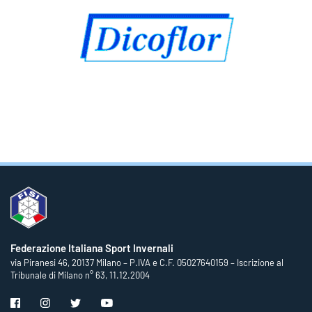
Federazione Italiana Sport Invernali
via Piranesi 46, 20137 Milano – P.IVA e C.F. 05027640159 – Iscrizione al
Tribunale di Milano n° 63, 11.12.2004