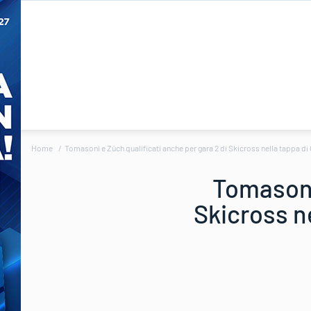
Home
Tomasoni e Züch qualificati anche per gara 2 di Skicross nella tappa d
Tomasoni 
Skicross n