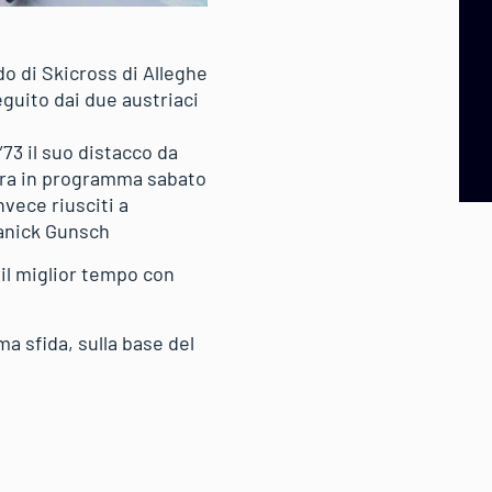
do di Skicross di Alleghe
eguito dai due austriaci
″73 il suo distacco da
gara in programma sabato
vece riusciti a
Yanick Gunsch
il miglior tempo con
a sfida, sulla base del