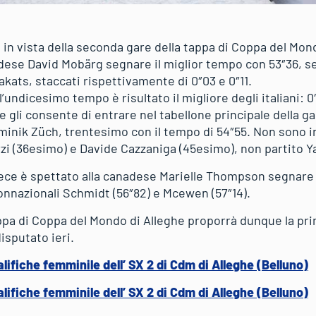
ne in vista della seconda gare della tappa di Coppa del Mon
edese David Mobärg segnare il miglior tempo con 53″36, s
akats, staccati rispettivamente di 0″03 e 0″11.
undicesimo tempo è risultato il migliore degli italiani: 0
 gli consente di entrare nel tabellone principale della 
minik Züch, trentesimo con il tempo di 54″55. Non sono in
rzi (36esimo) e Davide Cazzaniga (45esimo), non partito 
ece è spettato alla canadese Marielle Thompson segnare 
connazionali Schmidt (56″82) e Mcewen (57″14).
ppa di Coppa del Mondo di Alleghe proporrà dunque la prim
isputato ieri.
alifiche femminile dell’ SX 2 di Cdm di Alleghe (Belluno)
alifiche femminile dell’ SX 2 di Cdm di Alleghe (Belluno)