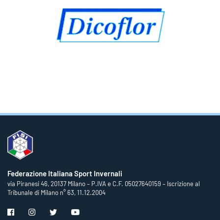
Federazione Italiana Sport Invernali
via Piranesi 46, 20137 Milano – P.IVA e C.F. 05027640159 – Iscrizione al
Tribunale di Milano n° 63, 11.12.2004