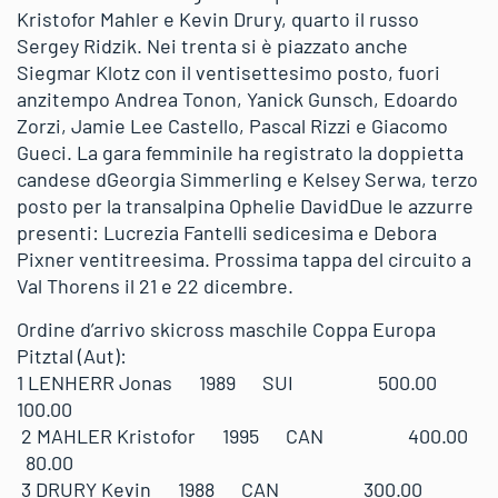
Kristofor Mahler e Kevin Drury, quarto il russo
Sergey Ridzik. Nei trenta si è piazzato anche
Siegmar Klotz con il ventisettesimo posto, fuori
anzitempo Andrea Tonon, Yanick Gunsch, Edoardo
Zorzi, Jamie Lee Castello, Pascal Rizzi e Giacomo
Gueci. La gara femminile ha registrato la doppietta
candese dGeorgia Simmerling e Kelsey Serwa, terzo
posto per la transalpina Ophelie DavidDue le azzurre
presenti: Lucrezia Fantelli sedicesima e Debora
Pixner ventitreesima. Prossima tappa del circuito a
Val Thorens il 21 e 22 dicembre.
Ordine d’arrivo skicross maschile Coppa Europa
Pitztal (Aut):
1 LENHERR Jonas 1989 SUI 500.00
100.00
2 MAHLER Kristofor 1995 CAN 400.00
80.00
3 DRURY Kevin 1988 CAN 300.00