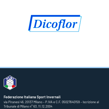
Federazione Italiana Sport Invernali
via Piranesi 46, 20137 Milano – P.IVA e C.F. 05027640159 – Iscrizione al
Tribunale di Milano n° 63, 11.12.2004