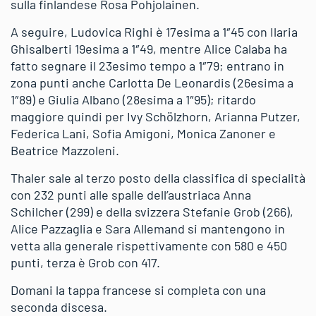
sulla finlandese Rosa Pohjolainen.
A seguire, Ludovica Righi è 17esima a 1″45 con Ilaria
Ghisalberti 19esima a 1″49, mentre Alice Calaba ha
fatto segnare il 23esimo tempo a 1″79; entrano in
zona punti anche Carlotta De Leonardis (26esima a
1″89) e Giulia Albano (28esima a 1″95); ritardo
maggiore quindi per Ivy Schölzhorn, Arianna Putzer,
Federica Lani, Sofia Amigoni, Monica Zanoner e
Beatrice Mazzoleni.
Thaler sale al terzo posto della classifica di specialità
con 232 punti alle spalle dell’austriaca Anna
Schilcher (299) e della svizzera Stefanie Grob (266),
Alice Pazzaglia e Sara Allemand si mantengono in
vetta alla generale rispettivamente con 580 e 450
punti, terza è Grob con 417.
Domani la tappa francese si completa con una
seconda discesa.