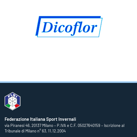
Federazione Italiana Sport Invernali
via Piranesi 46, 20137 Milano – P.IVA e C.F. 05027640159 – Iscrizione al
Tribunale di Milano n° 63, 11.12.2004