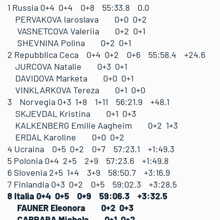
1 Russia 0+4 0+4 0+8 55:33.8 0.0
PERVAKOVA Iaroslava 0+0 0+2
VASNETCOVA Valeriia 0+2 0+1
SHEVNINA Polina 0+2 0+1
2 Repubblica Ceca 0+4 0+2 0+6 55:58.4 +24.6
JURCOVA Natalie 0+3 0+1
DAVIDOVA Marketa 0+0 0+1
VINKLARKOVA Tereza 0+1 0+0
3 Norvegia 0+3 1+8 1+11 56:21.9 +48.1
SKJEVDAL Kristina 0+1 0+3
KALKENBERG Emilie Aagheim 0+2 1+3
ERDAL Karoline 0+0 0+2
4 Ucraina 0+5 0+2 0+7 57:23.1 +1:49.3
5 Polonia 0+4 2+5 2+9 57:23.6 +1:49.8
6 Slovenia 2+5 1+4 3+9 58:50.7 +3:16.9
7 Finlandia 0+3 0+2 0+5 59:02.3 +3:28.5
8 Italia 0+4 0+5 0+9 59:06.3 +3:32.5
FAUNER Eleonora 0+2 0+3
CARRARA Michela 0+1 0+2