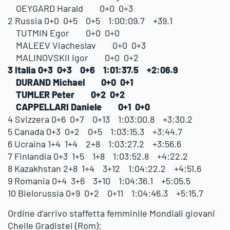
OEYGARD Harald 0+0 0+3
2 Russia 0+0 0+5 0+5 1:00:09.7 +39.1
TUTMIN Egor 0+0 0+0
MALEEV Viacheslav 0+0 0+3
MALINOVSKII Igor 0+0 0+2
3 Italia 0+3 0+3 0+6 1:01:37.5 +2:06.9
DURAND Michael 0+0 0+1
TUMLER Peter 0+2 0+2
CAPPELLARI Daniele 0+1 0+0
4 Svizzera 0+6 0+7 0+13 1:03:00.8 +3:30.2
5 Canada 0+3 0+2 0+5 1:03:15.3 +3:44.7
6 Ucraina 1+4 1+4 2+8 1:03:27.2 +3:56.6
7 Finlandia 0+3 1+5 1+8 1:03:52.8 +4:22.2
8 Kazakhstan 2+8 1+4 3+12 1:04:22.2 +4:51.6
9 Romania 0+4 3+6 3+10 1:04:36.1 +5:05.5
10 Bielorussia 0+9 0+2 0+11 1:04:46.3 +5:15.7
Ordine d’arrivo staffetta femminile Mondiali giovani
Cheile Gradistei (Rom):