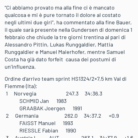
“Ci abbiamo provato ma alla fine ci è mancato
qualcosa e mi è pure tornato il dolore al costato
negli ultimi due giri”, ha commentato alla fine Bauer,
il quale sarà presente nella Gundersen di domenica 1
febbraio che chiude la tre giorni trentina al pari di
Alessandro Pittin, Lukas Runggaldier, Mattia
Runggaldier e Manuel Maierhofer, mentre Samuel
Costa ha già dato forfeit causa dei postumi di
un’influenza.
Ordine d’arrivo team sprint HS1324/2×7,5 km Val di
Fiemme (Ita):
1 Norvegia 247.3 34:36.3
SCHMID Jan 1983
GRAABAK Joergen 1991
2 Germania 262.0 34:37.2 +0.9
FAISST Manuel 1993
RIESSLE Fabian 1990
3 Austria I AUT 263.1 34:37.9 +1.6