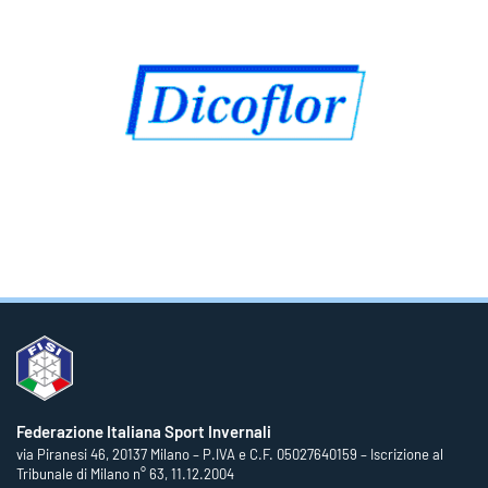
Federazione Italiana Sport Invernali
via Piranesi 46, 20137 Milano – P.IVA e C.F. 05027640159 – Iscrizione al
Tribunale di Milano n° 63, 11.12.2004