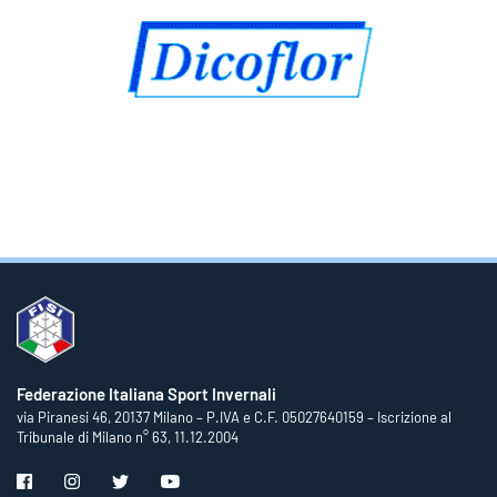
Federazione Italiana Sport Invernali
via Piranesi 46, 20137 Milano – P.IVA e C.F. 05027640159 – Iscrizione al
Tribunale di Milano n° 63, 11.12.2004