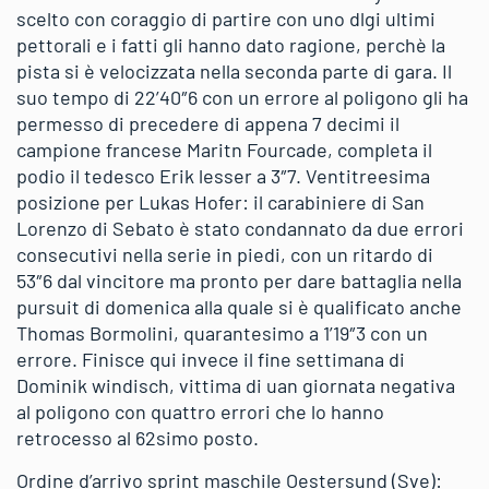
scelto con coraggio di partire con uno dlgi ultimi
pettorali e i fatti gli hanno dato ragione, perchè la
pista si è velocizzata nella seconda parte di gara. Il
suo tempo di 22’40″6 con un errore al poligono gli ha
permesso di precedere di appena 7 decimi il
campione francese Maritn Fourcade, completa il
podio il tedesco Erik lesser a 3″7. Ventitreesima
posizione per Lukas Hofer: il carabiniere di San
Lorenzo di Sebato è stato condannato da due errori
consecutivi nella serie in piedi, con un ritardo di
53″6 dal vincitore ma pronto per dare battaglia nella
pursuit di domenica alla quale si è qualificato anche
Thomas Bormolini, quarantesimo a 1’19″3 con un
errore. Finisce qui invece il fine settimana di
Dominik windisch, vittima di uan giornata negativa
al poligono con quattro errori che lo hanno
retrocesso al 62simo posto.
Ordine d’arrivo sprint maschile Oestersund (Sve):