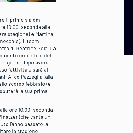
e il primo slalom
re 10.00, seconda alle
tera stagione) e Martina
nocchio), il team
ntro di Beatrice Sola. La
gamento crociato e del
chi giorni dopo avere
o l’attività e sarà al
ni, Alice Pazzaglia (alla
llo scorso febbraio) e
isputerà la sua prima
alle ore 10.00, seconda
 Vinatzer (che vanta un
utò l’anno passato la
tare la stagione),