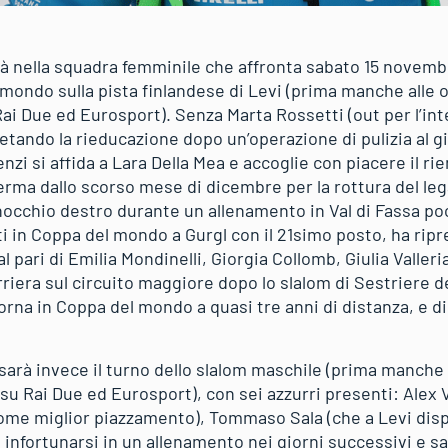
 nella squadra femminile che affronta sabato 15 novembr
mondo sulla pista finlandese di Levi (prima manche alle o
 Rai Due ed Eurosport). Senza Marta Rossetti (out per l’in
etando la rieducazione dopo un’operazione di pulizia al gi
zi si affida a Lara Della Mea e accoglie con piacere il rie
erma dallo scorso mese di dicembre per la rottura del le
occhio destro durante un allenamento in Val di Fassa po
i in Coppa del mondo a Gurgl con il 21simo posto, ha ripres
l pari di Emilia Mondinelli, Giorgia Collomb, Giulia Valleria
iera sul circuito maggiore dopo lo slalom di Sestriere de
orna in Coppa del mondo a quasi tre anni di distanza, e d
rà invece il turno dello slalom maschile (prima manche 
tv su Rai Due ed Eurosport), con sei azzurri presenti: Alex
ome miglior piazzamento), Tommaso Sala (che a Levi disp
 infortunarsi in un allenamento nei giorni successivi e sal