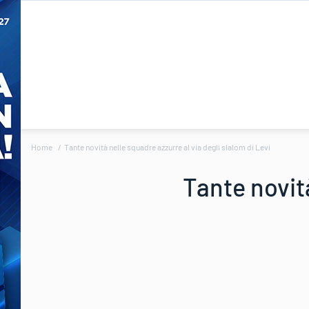
Home
Tante novità nelle squadre azzurre al via degli slalom di Levi
Tante novità