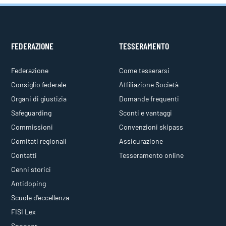
FEDERAZIONE
TESSERAMENTO
Federazione
Come tesserarsi
Consiglio federale
Affiliazione Società
Organi di giustizia
Domande frequenti
Safeguarding
Sconti e vantaggi
Commissioni
Convenzioni skipass
Comitati regionali
Assicurazione
Contatti
Tesseramento online
Cenni storici
Antidoping
Scuole d'eccellenza
FISI Lex
Sponsor