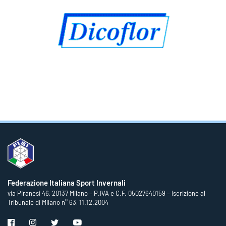
Federazione Italiana Sport Invernali
via Piranesi 46, 20137 Milano – P.IVA e C.F. 05027640159 – Iscrizione al
Tribunale di Milano n° 63, 11.12.2004