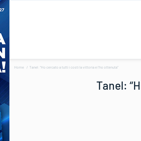
Home
Tanel: “Ho cercato a tutti i costi la vittoria e l’ho ottenuta”
Tanel: “Ho