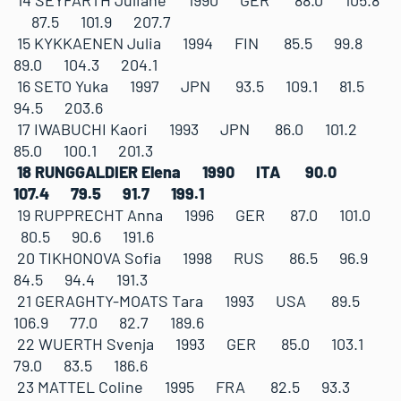
14 SEYFARTH Juliane 1990 GER 88.0 105.8
87.5 101.9 207.7
15 KYKKAENEN Julia 1994 FIN 85.5 99.8
89.0 104.3 204.1
16 SETO Yuka 1997 JPN 93.5 109.1 81.5
94.5 203.6
17 IWABUCHI Kaori 1993 JPN 86.0 101.2
85.0 100.1 201.3
18 RUNGGALDIER Elena 1990 ITA 90.0
107.4 79.5 91.7 199.1
19 RUPPRECHT Anna 1996 GER 87.0 101.0
80.5 90.6 191.6
20 TIKHONOVA Sofia 1998 RUS 86.5 96.9
84.5 94.4 191.3
21 GERAGHTY-MOATS Tara 1993 USA 89.5
106.9 77.0 82.7 189.6
22 WUERTH Svenja 1993 GER 85.0 103.1
79.0 83.5 186.6
23 MATTEL Coline 1995 FRA 82.5 93.3