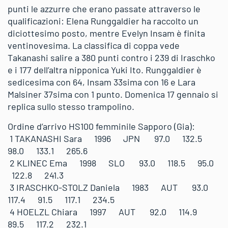
punti le azzurre che erano passate attraverso le
qualificazioni: Elena Runggaldier ha raccolto un
diciottesimo posto, mentre Evelyn Insam è finita
ventinovesima. La classifica di coppa vede
Takanashi salire a 380 punti contro i 239 di Iraschko
e i 177 dell’altra nipponica Yuki Ito. Runggaldier è
sedicesima con 64, Insam 33sima con 16 e Lara
Malsiner 37sima con 1 punto. Domenica 17 gennaio si
replica sullo stesso trampolino.
Ordine d’arrivo HS100 femminile Sapporo (Gia):
1 TAKANASHI Sara 1996 JPN 97.0 132.5
98.0 133.1 265.6
2 KLINEC Ema 1998 SLO 93.0 118.5 95.0
122.8 241.3
3 IRASCHKO-STOLZ Daniela 1983 AUT 93.0
117.4 91.5 117.1 234.5
4 HOELZL Chiara 1997 AUT 92.0 114.9
89.5 117.2 232.1