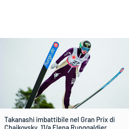
Takanashi imbattibile nel Gran Prix di
Chaikovsky. 11/a Elena Runggaldier