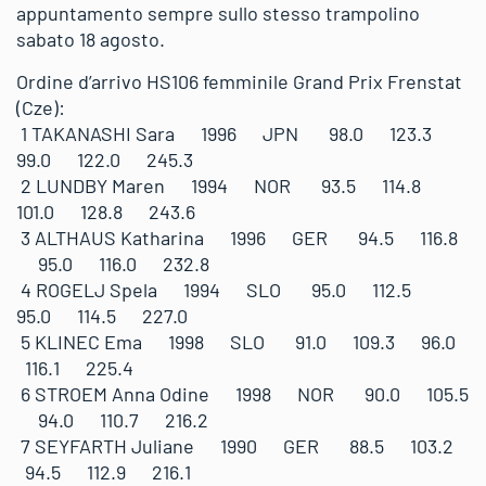
appuntamento sempre sullo stesso trampolino
sabato 18 agosto.
Ordine d’arrivo HS106 femminile Grand Prix Frenstat
(Cze):
1 TAKANASHI Sara 1996 JPN 98.0 123.3
99.0 122.0 245.3
2 LUNDBY Maren 1994 NOR 93.5 114.8
101.0 128.8 243.6
3 ALTHAUS Katharina 1996 GER 94.5 116.8
95.0 116.0 232.8
4 ROGELJ Spela 1994 SLO 95.0 112.5
95.0 114.5 227.0
5 KLINEC Ema 1998 SLO 91.0 109.3 96.0
116.1 225.4
6 STROEM Anna Odine 1998 NOR 90.0 105.5
94.0 110.7 216.2
7 SEYFARTH Juliane 1990 GER 88.5 103.2
94.5 112.9 216.1