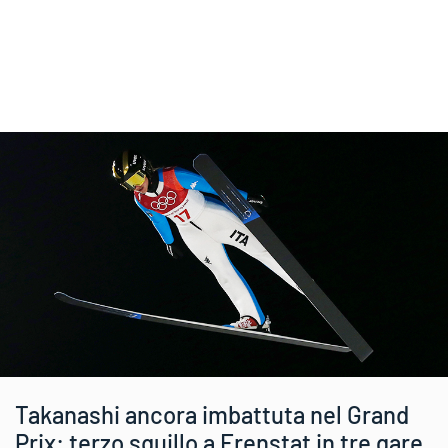
Takanashi ancora imbattuta nel Grand
Prix: terzo squillo a Frenstat in tre gare.