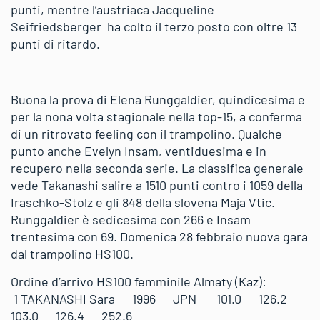
punti, mentre l’austriaca Jacqueline
Seifriedsberger ha colto il terzo posto con oltre 13
punti di ritardo.
Buona la prova di Elena Runggaldier, quindicesima e
per la nona volta stagionale nella top-15, a conferma
di un ritrovato feeling con il trampolino. Qualche
punto anche Evelyn Insam, ventiduesima e in
recupero nella seconda serie. La classifica generale
vede Takanashi salire a 1510 punti contro i 1059 della
Iraschko-Stolz e gli 848 della slovena Maja Vtic.
Runggaldier è sedicesima con 266 e Insam
trentesima con 69. Domenica 28 febbraio nuova gara
dal trampolino HS100.
Ordine d’arrivo HS100 femminile Almaty (Kaz):
1 TAKANASHI Sara 1996 JPN 101.0 126.2
103.0 126.4 252.6