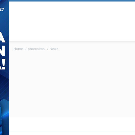
Home
stoccolma
News