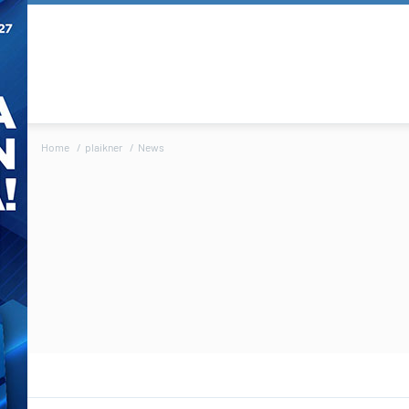
Home
plaikner
News