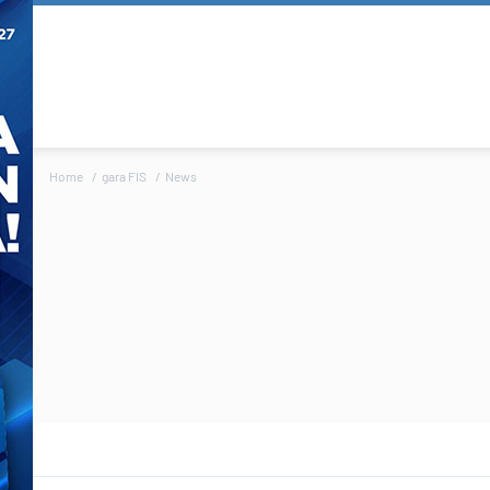
Home
gara FIS
News