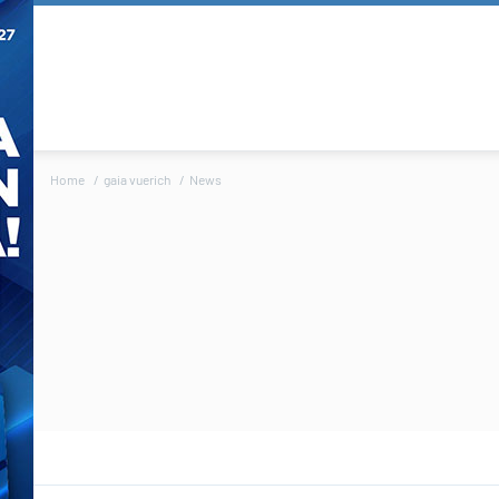
Home
gaia vuerich
News