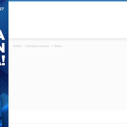
Home
daniele varesco
News