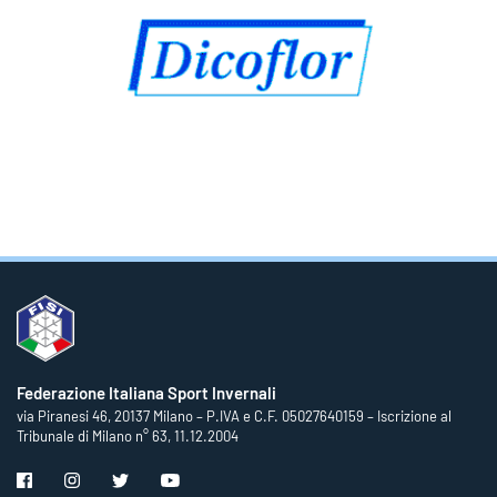
Federazione Italiana Sport Invernali
via Piranesi 46, 20137 Milano – P.IVA e C.F. 05027640159 – Iscrizione al
Tribunale di Milano n° 63, 11.12.2004