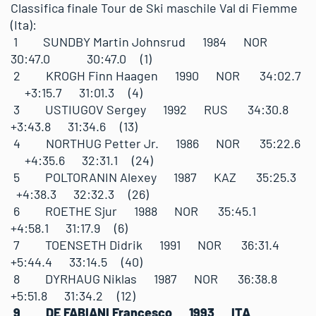
Classifica finale Tour de Ski maschile Val di Fiemme
(Ita):
1 SUNDBY Martin Johnsrud 1984 NOR
30:47.0 30:47.0 (1)
2 KROGH Finn Haagen 1990 NOR 34:02.7
+3:15.7 31:01.3 (4)
3 USTIUGOV Sergey 1992 RUS 34:30.8
+3:43.8 31:34.6 (13)
4 NORTHUG Petter Jr. 1986 NOR 35:22.6
+4:35.6 32:31.1 (24)
5 POLTORANIN Alexey 1987 KAZ 35:25.3
+4:38.3 32:32.3 (26)
6 ROETHE Sjur 1988 NOR 35:45.1
+4:58.1 31:17.9 (6)
7 TOENSETH Didrik 1991 NOR 36:31.4
+5:44.4 33:14.5 (40)
8 DYRHAUG Niklas 1987 NOR 36:38.8
+5:51.8 31:34.2 (12)
9 DE FABIANI Francesco 1993 ITA