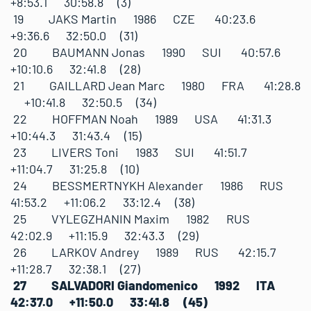
+8:53.1 30:58.8 (3)
19 JAKS Martin 1986 CZE 40:23.6
+9:36.6 32:50.0 (31)
20 BAUMANN Jonas 1990 SUI 40:57.6
+10:10.6 32:41.8 (28)
21 GAILLARD Jean Marc 1980 FRA 41:28.8
+10:41.8 32:50.5 (34)
22 HOFFMAN Noah 1989 USA 41:31.3
+10:44.3 31:43.4 (15)
23 LIVERS Toni 1983 SUI 41:51.7
+11:04.7 31:25.8 (10)
24 BESSMERTNYKH Alexander 1986 RUS
41:53.2 +11:06.2 33:12.4 (38)
25 VYLEGZHANIN Maxim 1982 RUS
42:02.9 +11:15.9 32:43.3 (29)
26 LARKOV Andrey 1989 RUS 42:15.7
+11:28.7 32:38.1 (27)
27 SALVADORI Giandomenico 1992 ITA
42:37.0 +11:50.0 33:41.8 (45)