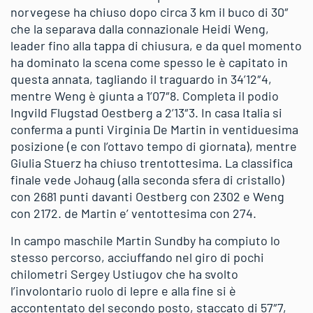
norvegese ha chiuso dopo circa 3 km il buco di 30″
che la separava dalla connazionale Heidi Weng,
leader fino alla tappa di chiusura, e da quel momento
ha dominato la scena come spesso le è capitato in
questa annata, tagliando il traguardo in 34’12″4,
mentre Weng è giunta a 1’07″8. Completa il podio
Ingvild Flugstad Oestberg a 2’13″3. In casa Italia si
conferma a punti Virginia De Martin in ventiduesima
posizione (e con l’ottavo tempo di giornata), mentre
Giulia Stuerz ha chiuso trentottesima. La classifica
finale vede Johaug (alla seconda sfera di cristallo)
con 2681 punti davanti Oestberg con 2302 e Weng
con 2172. de Martin e’ ventottesima con 274.
In campo maschile Martin Sundby ha compiuto lo
stesso percorso, acciuffando nel giro di pochi
chilometri Sergey Ustiugov che ha svolto
l’involontario ruolo di lepre e alla fine si è
accontentato del secondo posto, staccato di 57″7,