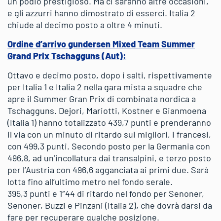
un podio prestigioso. Ma ci saranno altre occasioni,
e gli azzurri hanno dimostrato di esserci. Italia 2
chiude al decimo posto a oltre 4 minuti.
Ordine d’arrivo gundersen Mixed Team Summer
Grand Prix Tschagguns (Aut):
Ottavo e decimo posto, dopo i salti, rispettivamente
per Italia 1 e Italia 2 nella gara mista a squadre che
apre il Summer Gran Prix di combinata nordica a
Tschagguns. Dejori, Mariotti, Kostner e Gianmoena
(Italia 1) hanno totalizzato 439,7 punti e prenderanno
il via con un minuto di ritardo sui migliori, i francesi,
con 499,3 punti. Secondo posto per la Germania con
496,8, ad un’incollatura dai transalpini, e terzo posto
per l’Austria con 496,6 agganciata ai primi due. Sarà
lotta fino all’ultimo metro nel fondo serale.
395,3 punti e 1″44 di ritardo nel fondo per Senoner,
Senoner, Buzzi e Pinzani (Italia 2), che dovrà darsi da
fare per recuperare qualche posizione.