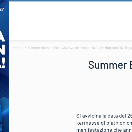
Home
Summer Biathlon Festival, si va delineando la 4a edizione del 26/28 gi
Summer Bi
Si avvicina la data del 2
kermesse di biathlon ch
manifestazione che anno