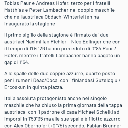
Tobias Paur e Andreas Hofer, terzo per i fratelli
Matthias e Peter Lambacher nel doppio maschile
che nell’austriaca Obdach-Winterleiten ha
inaugurato la stagione
Il primo sigillo della stagione è firmato dai due
austriaci Maximilian Pichler – Nico Edlinger che con
il tempo di 1’04″26 hanno preceduto di 0″84 Paur /
Hofer, mentre i fratelli Lambacher hanno pagato un
gap di 1″54.
Alle spalle delle due coppie azzurre, quarto posto
per i rumeni Deac/Coca, con i finlandesi Guzeloglu /
Ercoskun in quinta piazza.
Italia assoluta protagonista anche nel singolo
maschile che ha chiuso la prima giornata della tappa
austriaca, con il padrone di casa Michael Scheikl ad
imporsi in 1’59″35 ma alle sue spalle è filotto azzurro
con Alex Oberhofer (+0″75) secondo, Fabian Brunner