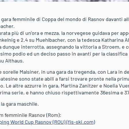
 gara femminile di Coppa del mondo di Rasnov davanti al
bacher.
rata più di un’ora e mezza, la norvegese guidava per app
inkelnig e 2.4 su Muehlbacher, con la tedesca Katharina A
a dunque interrotta, assegnando la vittoria a Stroem, e 
esimo podio ed un deciso passo in avanti per la classific
su Althaus.
e sorelle Malsiner, in una gara da tregenda, con Lara in 
atesine sono state abili a farsi trovare pronte nella pri
ato. Le altre azzurre in gara, Martina Zanitzer e Noelia Vu
a prima serie, e hanno chiuso rispettivamente 36esima e 3
 la gara maschile.
dm femminile Rasnov (Rom):
ing World Cup Rasnov (ROU) (fis-ski.com)