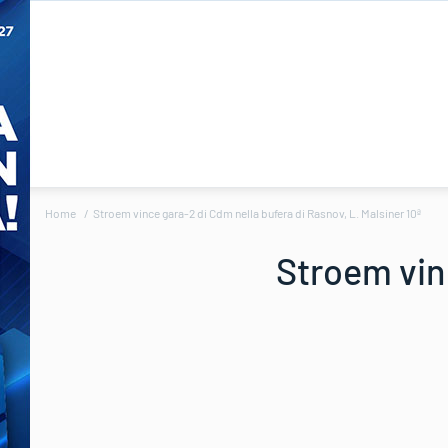
Home
Stroem vince gara-2 di Cdm nella bufera di Rasnov, L. Malsiner 10ª
Stroem vin