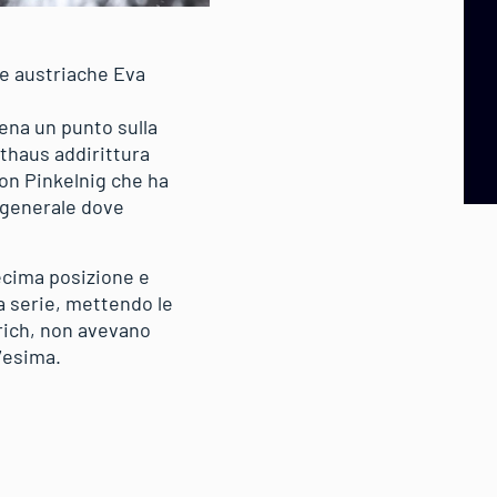
le austriache Eva
ena un punto sulla
lthaus addirittura
con Pinkelnig che ha
a generale dove
decima posizione e
ma serie, mettendo le
erich, non avevano
7esima.