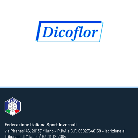
Federazione Italiana Sport Invernali
via Piranesi 46, 20137 Milano – P.IVA e C.F. 05027640159 – Iscrizione al
Tribunale di Milano n° 63, 11.12.2004