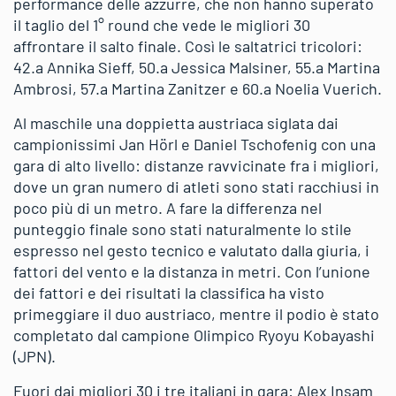
performance delle azzurre, che non hanno superato
il taglio del 1° round che vede le migliori 30
affrontare il salto finale. Così le saltatrici tricolori:
42.a Annika Sieff, 50.a Jessica Malsiner, 55.a Martina
Ambrosi, 57.a Martina Zanitzer e 60.a Noelia Vuerich.
Al maschile una doppietta austriaca siglata dai
campionissimi Jan Hörl e Daniel Tschofenig con una
gara di alto livello: distanze ravvicinate fra i migliori,
dove un gran numero di atleti sono stati racchiusi in
poco più di un metro. A fare la differenza nel
punteggio finale sono stati naturalmente lo stile
espresso nel gesto tecnico e valutato dalla giuria, i
fattori del vento e la distanza in metri. Con l’unione
dei fattori e dei risultati la classifica ha visto
primeggiare il duo austriaco, mentre il podio è stato
completato dal campione Olimpico Ryoyu Kobayashi
(JPN).
Fuori dai migliori 30 i tre italiani in gara: Alex Insam