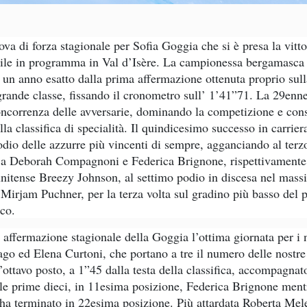
va di forza stagionale per Sofia Goggia che si è presa la vitto
e in programma in Val d’Isère. La campionessa bergamasca 
 un anno esatto dalla prima affermazione ottenuta proprio sulla
rande classe, fissando il cronometro sull’ 1’41”71. La 29enn
concorrenza delle avversarie, dominando la competizione e con
lla classifica di specialità. Il quindicesimo successo in carrie
podio delle azzurre più vincenti di sempre, agganciando al terz
 a Deborah Compagnoni e Federica Brignone, rispettivamente a
tunitense Breezy Johnson, al settimo podio in discesa nel massi
 Mirjam Puchner, per la terza volta sul gradino più basso del 
cco.
 affermazione stagionale della Goggia l’ottima giornata per i no
o ed Elena Curtoni, che portano a tre il numero delle nostre 
l’ottavo posto, a 1”45 dalla testa della classifica, accompagna
le prime dieci, in 11esima posizione, Federica Brignone men
a terminato in 22esima posizione. Più attardata Roberta Mele