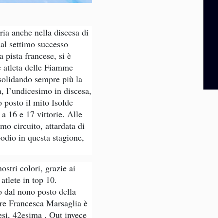
ria anche nella discesa di
al settimo successo
 pista francese, si è
e atleta delle Fiamme
solidando sempre più la
ra, l’undicesimo in discesa,
o posto il mito Isolde
 16 e 17 vittorie. Alle
mo circuito, attardata di
podio in questa stagione,
stri colori, grazie ai
atlete in top 10.
to dal nono posto della
tre Francesca Marsaglia è
si, 42esima . Out invece