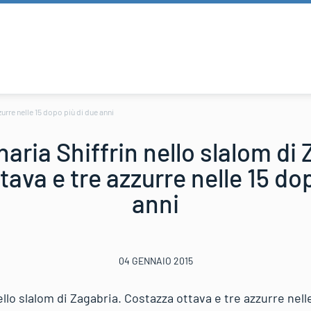
zurre nelle 15 dopo più di due anni
aria Shiffrin nello slalom di
ava e tre azzurre nelle 15 do
anni
04 GENNAIO 2015
ello slalom di Zagabria. Costazza ottava e tre azzurre nell