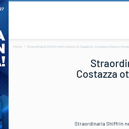
Home
Straordinaria Shiffrin nello slalom di Zagabria. Costazza ottava e tre az
Straordin
Costazza ott
Straordinaria Shiffrin n