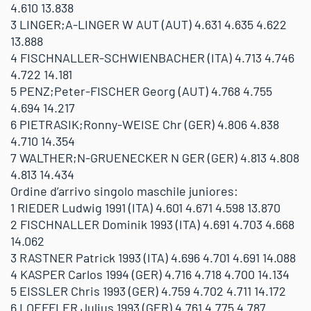
4.610 13.838
3 LINGER;A-LINGER W AUT (AUT) 4.631 4.635 4.622
13.888
4 FISCHNALLER-SCHWIENBACHER (ITA) 4.713 4.746
4.722 14.181
5 PENZ;Peter-FISCHER Georg (AUT) 4.768 4.755
4.694 14.217
6 PIETRASIK;Ronny-WEISE Chr (GER) 4.806 4.838
4.710 14.354
7 WALTHER;N-GRUENECKER N GER (GER) 4.813 4.808
4.813 14.434
Ordine d’arrivo singolo maschile juniores:
1 RIEDER Ludwig 1991 (ITA) 4.601 4.671 4.598 13.870
2 FISCHNALLER Dominik 1993 (ITA) 4.691 4.703 4.668
14.062
3 RASTNER Patrick 1993 (ITA) 4.696 4.701 4.691 14.088
4 KASPER Carlos 1994 (GER) 4.716 4.718 4.700 14.134
5 EISSLER Chris 1993 (GER) 4.759 4.702 4.711 14.172
6 LOEFFLER Julius 1993 (GER) 4.761 4.775 4.787