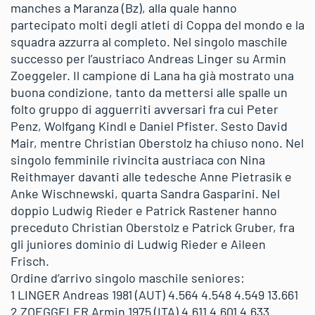
manches a Maranza (Bz), alla quale hanno
partecipato molti degli atleti di Coppa del mondo e la
squadra azzurra al completo. Nel singolo maschile
successo per l’austriaco Andreas Linger su Armin
Zoeggeler. Il campione di Lana ha già mostrato una
buona condizione, tanto da mettersi alle spalle un
folto gruppo di agguerriti avversari fra cui Peter
Penz, Wolfgang Kindl e Daniel Pfister. Sesto David
Mair, mentre Christian Oberstolz ha chiuso nono. Nel
singolo femminile rivincita austriaca con Nina
Reithmayer davanti alle tedesche Anne Pietrasik e
Anke Wischnewski, quarta Sandra Gasparini. Nel
doppio Ludwig Rieder e Patrick Rastener hanno
preceduto Christian Oberstolz e Patrick Gruber, fra
gli juniores dominio di Ludwig Rieder e Aileen
Frisch.
Ordine d’arrivo singolo maschile seniores:
1 LINGER Andreas 1981 (AUT) 4.564 4.548 4.549 13.661
2 ZOEGGELER Armin 1975 (ITA) 4.611 4.601 4.633