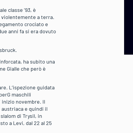
le classe ’93, è
 violentemente a terra.
legamento crociato e
due anni fa si era dovuto
nsbruck.
’inforcata, ha subito una
mme Gialle che però è
are. L’ispezione guidata
uperG maschili
i inizio novembre. Il
austriaca e quindi il
lalom di Trysil, in
o a Levi, dal 22 al 25