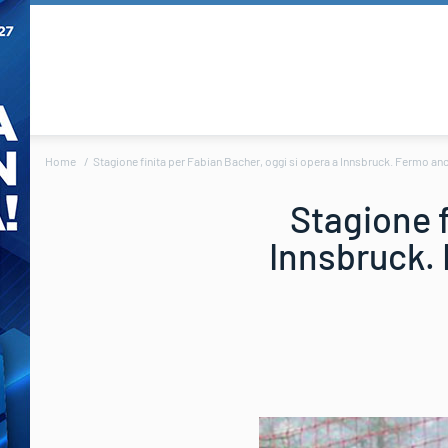
Home
Stagione finita per Fabian Bacher, oggi si opera a Innsbruck. Fermo anch
Stagione f
Innsbruck. 