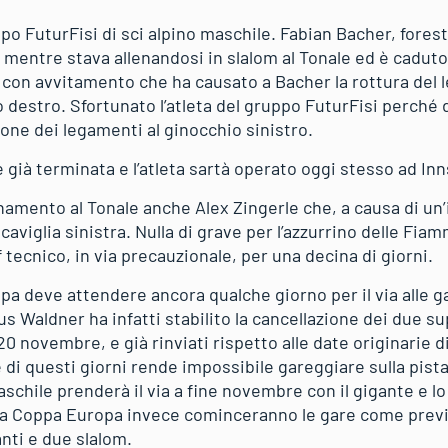
ppo FuturFisi di sci alpino maschile. Fabian Bacher, foresta
 mentre stava allenandosi in slalom al Tonale ed è caduto
con avvitamento che ha causato a Bacher la rottura del 
o destro. Sfortunato l’atleta del gruppo FuturFisi perché 
one dei legamenti al ginocchio sinistro.
 già terminata e l’atleta sartà operato oggi stesso ad In
lenamento al Tonale anche Alex Zingerle che, a causa di un
caviglia sinistra. Nulla di grave per l’azzurrino delle Fia
f tecnico, in via precauzionale, per una decina di giorni.
opa deve attendere ancora qualche giorno per il via alle g
s Waldner ha infatti stabilito la cancellazione dei due s
20 novembre, e già rinviati rispetto alle date originarie d
 di questi giorni rende impossibile gareggiare sulla pista 
schile prenderà il via a fine novembre con il gigante e lo s
a Coppa Europa invece cominceranno le gare come previst
nti e due slalom.