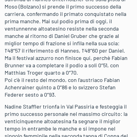
Moso (Bolzano) si prende il primo successo della
carriera, confermando il primato conquistato nella
prima manche. Mai sul podio prima di oggi, il
ventunnenne altoatesino resiste nella seconda
manche al ritorno di Daniel Gruber che grazie al
miglior tempo di frazione si infila nella sua scia:
1’48″57 il riferimento di Hannes, 1’48″60 per Daniel.
Ma il festival azzurro non finisce qui, perchè Fabian
Brunner va a completare il podio a soli 0″51, con
Matthias Troger quarto a 0″70.
Poi c’è il resto del mondo, con l’austriaco Fabian
Achenrainer quinto a 0″86 e lo svizzero Stefan
Federer sesto a 0″93.
Nadine Staffler trionfa in Val Passiria e festeggia il
primo successo personale nel massimo circuito: la
venticinquenne altoatesina fa segnare il miglior
tempo in entrambe le manche e si impone nel
singolo femminile nella seconda tappa di Coppa del