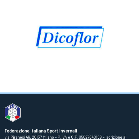
Federazione Italiana Sport Invernali
via Piranesi 46, 20137 Milano – P.IVA e C.F. 05027640159 – Iscrizione al