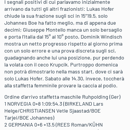
I segnali positivi di cui parlavamo inizialmente
arrivano da tutti gli altri frazionisti: Lukas Hofer
chiude la sua frazione sugli sci in 15″19.5, solo
Johannes Boe ha fatto meglio, ma di appena due
decimi; Giuseppe Montello manca un solo bersaglio
e porta l’Italia dal 15° al 10° posto, Dominik Windisch
mostra un netto progresso rispetto al giorno prima
con un solo errore e una prova discreta sugli sci,
guadagnando anche lui una posizione, pur perdendo
la volata con il ceco Krupcik. Purtroppo domenica
non potrà dimostrarlo nella mass start, dove ci sarà
solo Lukas Hofer. Sabato alle 14.30, invece, toccherà
alla staffetta femminile provare la caccia al podio.
Ordine d’arrivo staffetta maschile Ruhpolding (Ger)
1 NORVEGIA 0+8 1:09:54.3 (BIRKELAND Lars
Helge/CHRISTIANSEN Vetle Sjaastad/BOE
Tarjei/BOE Johannes)
2 GERMANIA 0+6 +13.5 (REES Roman/KÜHN