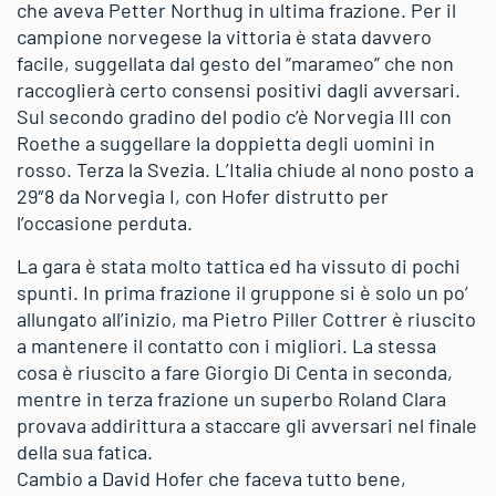
che aveva Petter Northug in ultima frazione. Per il
campione norvegese la vittoria è stata davvero
facile, suggellata dal gesto del “marameo” che non
raccoglierà certo consensi positivi dagli avversari.
Sul secondo gradino del podio c’è Norvegia III con
Roethe a suggellare la doppietta degli uomini in
rosso. Terza la Svezia. L’Italia chiude al nono posto a
29″8 da Norvegia I, con Hofer distrutto per
l’occasione perduta.
La gara è stata molto tattica ed ha vissuto di pochi
spunti. In prima frazione il gruppone si è solo un po’
allungato all’inizio, ma Pietro Piller Cottrer è riuscito
a mantenere il contatto con i migliori. La stessa
cosa è riuscito a fare Giorgio Di Centa in seconda,
mentre in terza frazione un superbo Roland Clara
provava addirittura a staccare gli avversari nel finale
della sua fatica.
Cambio a David Hofer che faceva tutto bene,