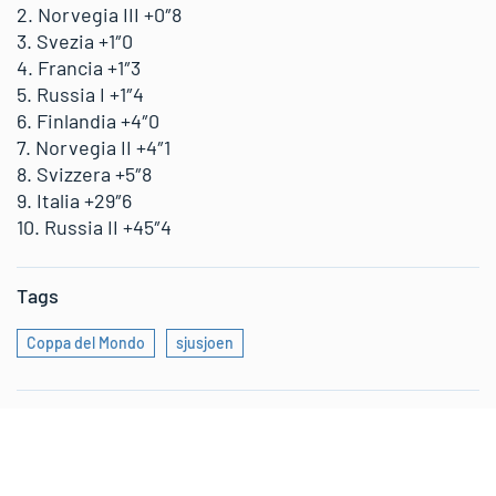
2. Norvegia III +0″8
3. Svezia +1″0
4. Francia +1″3
5. Russia I +1″4
6. Finlandia +4″0
7. Norvegia II +4″1
8. Svizzera +5″8
9. Italia +29″6
10. Russia II +45″4
Tags
Coppa del Mondo
sjusjoen