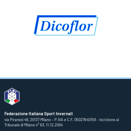
Federazione Italiana Sport Invernali
via Piranesi 46, 20137 Milano – P.IVA e C.F. 05027640159 – Iscrizione al
Tribunale di Milano n° 63, 11.12.2004