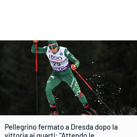
Pellegrino fermato a Dresda dopo la
vittoria ai quarti: “Attendo le