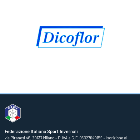
Federazione Italiana Sport Invernali
via Piranesi 46, 20137 Milano – P.IVA e C.F. 05027640159 – Iscrizione al