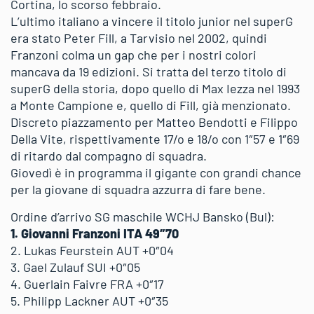
Cortina, lo scorso febbraio.
L’ultimo italiano a vincere il titolo junior nel superG
era stato Peter Fill, a Tarvisio nel 2002, quindi
Franzoni colma un gap che per i nostri colori
mancava da 19 edizioni. Si tratta del terzo titolo di
superG della storia, dopo quello di Max Iezza nel 1993
a Monte Campione e, quello di Fill, già menzionato.
Discreto piazzamento per Matteo Bendotti e Filippo
Della Vite, rispettivamente 17/o e 18/o con 1″57 e 1″69
di ritardo dal compagno di squadra.
Giovedì è in programma il gigante con grandi chance
per la giovane di squadra azzurra di fare bene.
Ordine d’arrivo SG maschile WCHJ Bansko (Bul):
1. Giovanni Franzoni ITA 49″70
2. Lukas Feurstein AUT +0″04
3. Gael Zulauf SUI +0″05
4. Guerlain Faivre FRA +0″17
5. Philipp Lackner AUT +0″35