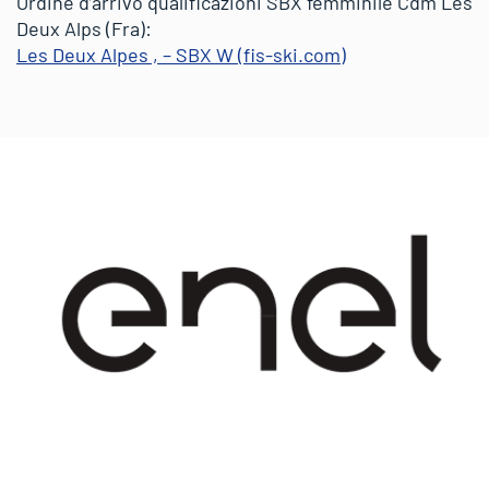
Ordine d’arrivo qualificazioni SBX femminile Cdm Les
Deux Alps (Fra):
Les Deux Alpes , – SBX W (fis-ski.com)