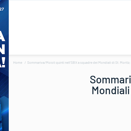
Home
Sommariva/Moioli quinti nell’SBX a squadre dei Mondiali di St. Moritz; t
Sommariv
Mondiali 