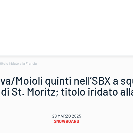
itolo iridato alla Francia
a/Moioli quinti nell’SBX a sq
di St. Moritz; titolo iridato al
29 MARZO 2025
SNOWBOARD