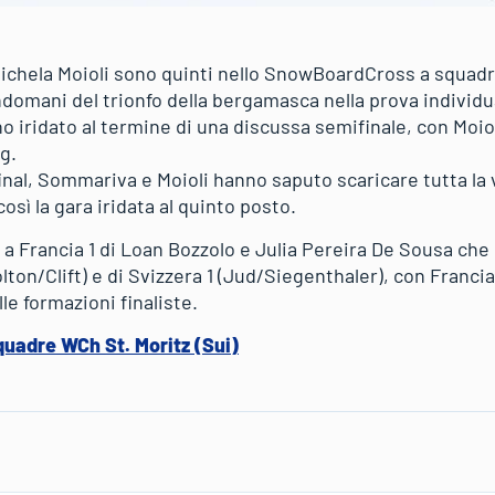
hela Moioli sono quinti nello SnowBoardCross a squadre 
’indomani del trionfo della bergamasca nella prova individu
o iridato al termine di una discussa semifinale, con Moio
g.
inal, Sommariva e Moioli hanno saputo scaricare tutta la 
osì la gara iridata al quinto posto.
di a Francia 1 di Loan Bozzolo e Julia Pereira De Sousa che 
lton/Clift) e di Svizzera 1 (Jud/Siegenthaler), con Francia
le formazioni finaliste.
quadre WCh St. Moritz (Sui)