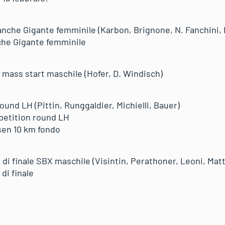
manche Gigante femminile (Karbon, Brignone, N. Fanchini, 
nche Gigante femminile
km mass start maschile (Hofer, D. Windisch)
 round LH (Pittin, Runggaldier, Michielli, Bauer)
mpetition round LH
rsen 10 km fondo
vi di finale SBX maschile (Visintin, Perathoner, Leoni, Matt
 di finale