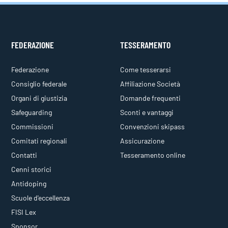
FEDERAZIONE
TESSERAMENTO
Federazione
Come tesserarsi
Consiglio federale
Affiliazione Società
Organi di giustizia
Domande frequenti
Safeguarding
Sconti e vantaggi
Commissioni
Convenzioni skipass
Comitati regionali
Assicurazione
Contatti
Tesseramento online
Cenni storici
Antidoping
Scuole d'eccellenza
FISI Lex
Sponsor