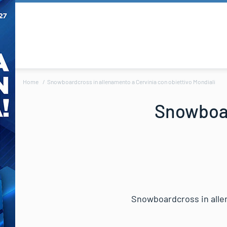
Home
Snowboardcross in allenamento a Cervinia con obiettivo Mondiali
Snowboar
Snowboardcross in alle