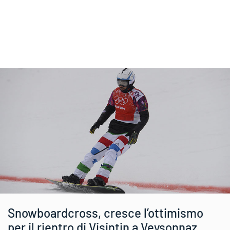
Snowboardcross, cresce l’ottimismo
per il rientro di Visintin a Veysonnaz