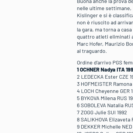
Buona anche la prova deg
nelle ultime settimane, 
Kislinger e si è classifi
non è riuscito ad arriva
la gara, ma torna a casa
quattro atleti eliminati
Marc Hofer, Maurizio Bo
al traguardo.
Ordine d’arrivo PGS fem
1 OCHNER Nadya ITA 19
2 LEDECKA Ester CZE 1
3 HOFMEISTER Ramona 
4 LOCH Cheyenne GER 
5 BYKOVA Milena RUS 1
6 SOBOLEVA Natalia RU
7 ZOGG Julie SUI 1992
8 SALIKHOVA Elizaveta
9 DEKKER Michelle NED