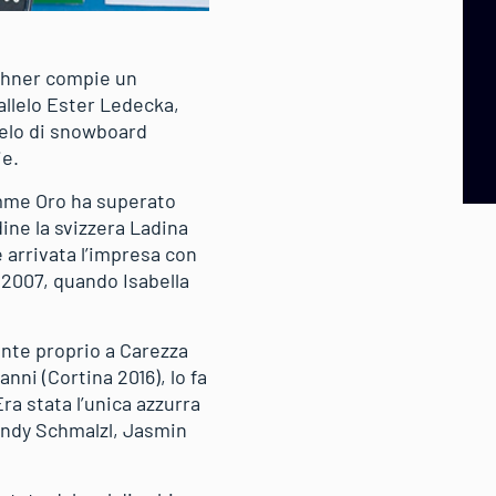
Ochner compie un
rallelo Ester Ledecka,
llelo di snowboard
ie.
iamme Oro ha superato
dine la svizzera Ladina
 arrivata l’impresa con
 2007, quando Isabella
ante proprio a Carezza
nni (Cortina 2016), lo fa
ra stata l’unica azzurra
 Sindy Schmalzl, Jasmin