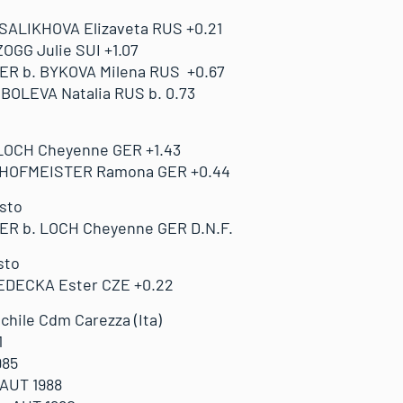
SALIKHOVA Elizaveta RUS +0.21
OGG Julie SUI +1.07
R b. BYKOVA Milena RUS +0.67
BOLEVA Natalia RUS b. 0.73
LOCH Cheyenne GER +1.43
 HOFMEISTER Ramona GER +0.44
osto
R b. LOCH Cheyenne GER D.N.F.
sto
LEDECKA Ester CZE +0.22
chile Cdm Carezza (Ita)
1
985
 AUT 1988