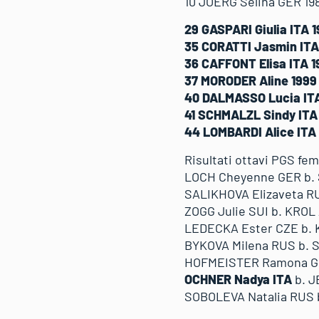
10 JOERG Selina GER 19
29 GASPARI Giulia ITA 
35 CORATTI Jasmin ITA
36 CAFFONT Elisa ITA 
37 MORODER Aline 1999
40 DALMASSO Lucia IT
41 SCHMALZL Sindy ITA
44 LOMBARDI Alice ITA
Risultati ottavi PGS fe
LOCH Cheyenne GER b. 
SALIKHOVA Elizaveta R
ZOGG Julie SUI b. KROL
LEDECKA Ester CZE b. 
BYKOVA Milena RUS b.
HOFMEISTER Ramona GER
OCHNER Nadya ITA
b. J
SOBOLEVA Natalia RUS 