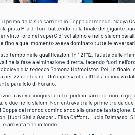
, il primo della sua carriera in Coppa del mondo. Nadya 
lla pista Pra di Tori, battendo nella finale del gigante pa
r vinto l’oro nel superG di sci alpino e nello slalom para
che fino a quel momento aveva dominato tutte le avversar
sto tempo nelle qualificazioni in 1’21″12, l’atleta delle F
ivali nella fase a elminazione diretta, facendo fuori nell’or
Soboleva e la tedesca Ramona Hofmeister. Poi, in finale, è
a per 22 centesimi. Un’impresa che all’Italia mancava dal
ante parallelo di Furano.
zzurra aveva conquistato tre podi in carriera, uno in gig
, e due nello slalom. Non entrava tra le prime tre da due a
i Coppa del mondo cominciando alla grande la stagione. E
ioni (fuori Giulia Gaspari, Elisa Caffont, Lucia Dalmasso,
 è arrivata fino in fondo.