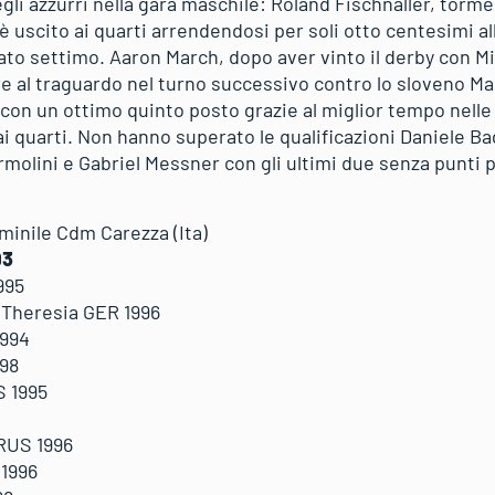
li azzurri nella gara maschile: Roland Fischnaller, torme
è uscito ai quarti arrendendosi per soli otto centesimi al
cato settimo. Aaron March, dopo aver vinto il derby con Mir
re al traguardo nel turno successivo contro lo sloveno M
 con un ottimo quinto posto grazie al miglior tempo nelle q
 ai quarti. Non hanno superato le qualificazioni Daniele B
rmolini e Gabriel Messner con gli ultimi due senza punti 
minile Cdm Carezza (Ita)
93
995
Theresia GER 1996
1994
998
S 1995
 RUS 1996
 1996