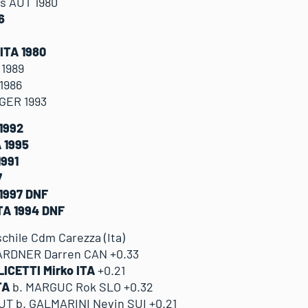
s AUT 1980
86
ITA 1980
 1989
1986
GER 1993
 1992
A 1995
1991
7
 1997 DNF
TA 1994 DNF
schile Cdm Carezza (Ita)
ARDNER Darren CAN +0.33
LICETTI Mirko ITA
+0.21
TA
b. MARGUC Rok SLO +0.32
T b. GALMARINI Nevin SUI +0.21