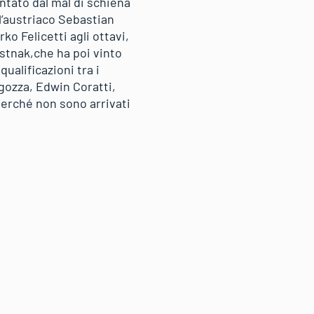
ntato dal mal di schiena
l’austriaco Sebastian
ko Felicetti agli ottavi,
astnak,che ha poi vinto
ualificazioni tra i
agozza, Edwin Coratti,
perché non sono arrivati