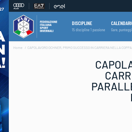
DISCIPLINE
CALENDARI
15 discipline 1 passione
Gare, punteggi
Home
CAPOLAVORO OCHNER, PRIMO SUCCESSO IN CARRIERA NELLA COPPA 
CAPOLA
CARR
PARALLE