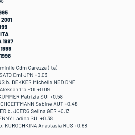
88
1995
 2001
1999
 ITA
A 1997
 1999
 1998
mminile Cdm Carezza (Ita)
SATO Emi JPN +0.03
US b. DEKKER Michelle NED DNF
 Aleksandra POL+0.09
KUMMER Patrizia SUI +0.58
 SCHOEFFMANN Sabine AUT +0.48
 b. JOERG Selina GER +0.13
ENNY Ladina SUI +0.38
b. KUROCHKINA Anastasia RUS +0.68