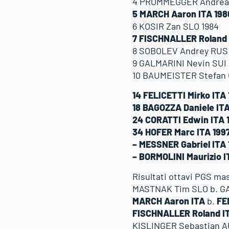
4 PROMMEGGER Andrea
5 MARCH Aaron ITA 19
6 KOSIR Zan SLO 1984
7 FISCHNALLER Roland 
8 SOBOLEV Andrey RUS
9 GALMARINI Nevin SUI 
10 BAUMEISTER Stefan 
14 FELICETTI Mirko ITA
18 BAGOZZA Daniele IT
24 CORATTI Edwin ITA 
34 HOFER Marc ITA 199
– MESSNER Gabriel ITA
– BORMOLINI Maurizio I
Risultati ottavi PGS ma
MASTNAK Tim SLO b. G
MARCH Aaron ITA
b.
FE
FISCHNALLER Roland I
KISLINGER Sebastian AU