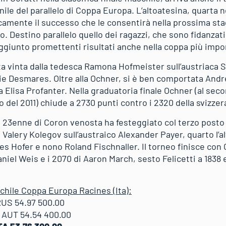
ile del parallelo di Coppa Europa. L’altoatesina, quarta n
camente il successo che le consentirà nella prossima sta
. Destino parallelo quello dei ragazzi, che sono fidanzati
giunto promettenti risultati anche nella coppa più impo
ta vinta dalla tedesca Ramona Hofmeister sull’austriaca
lie Desmares. Oltre alla Ochner, si è ben comportata Andr
Elisa Profanter. Nella graduatoria finale Ochner (al seco
 del 2011) chiude a 2730 punti contro i 2320 della svizzer
 il 23enne di Coron venosta ha festeggiato col terzo post
 Valery Kolegov sull’austraico Alexander Payer, quarto l’a
es Hofer e nono Roland Fischnaller. Il torneo finisce con 
aniel Weis e i 2070 di Aaron March, sesto Felicetti a 1838 
chile Coppa Europa Racines (Ita):
RUS 54.97 500.00
 AUT 54.54 400.00