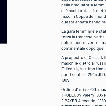
nella graduatoria femmin
si è assicurata aritmeti
fisso in Coppa del mondo
questa annata hanno rag
La gara femminile è sta
terza la francese Natha
quinto posto, ventesima 
continentale dopo quello
A proposito di Coratti,
maschile dietro al russo
Felicetti,, settimo Hann
punti contro i 2545 di D
1809.
Ordine d’arrivo PSL mas
1 KOLEGOV Valery 1995 
2 PAYER Alexander 1989