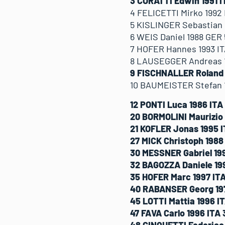
3 CORATTI Edwin 1991 I
4 FELICETTI Mirko 1992 
5 KISLINGER Sebastian 
6 WEIS Daniel 1988 GER 
7 HOFER Hannes 1993 IT
8 LAUSEGGER Andreas 1
9 FISCHNALLER Roland 
10 BAUMEISTER Stefan 1
12 PONTI Luca 1986 ITA 
20 BORMOLINI Maurizio 
21 KOFLER Jonas 1995 I
27 MICK Christoph 1988 
30 MESSNER Gabriel 199
32 BAGOZZA Daniele 199
35 HOFER Marc 1997 ITA
40 RABANSER Georg 197
45 LOTTI Mattia 1996 IT
47 FAVA Carlo 1996 ITA 
48 CINQUETTI Federico 