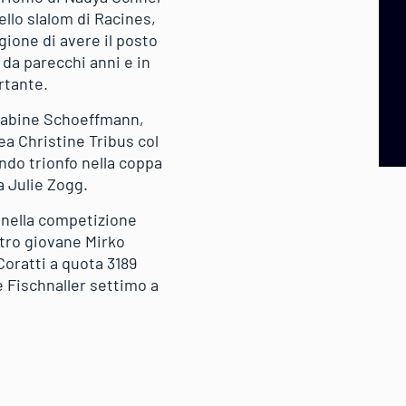
ello slalom di Racines,
gione di avere il posto
 da parecchi anni e in
rtante.
 Sabine Schoeffmann,
ea Christine Tribus col
ndo trionfo nella coppa
a Julie Zogg.
o nella competizione
ltro giovane Mirko
Coratti a quota 3189
e Fischnaller settimo a