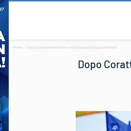
Home
Dopo Coratti anche Ochner vince la Coppa Europa di Parallelo
Dopo Coratt