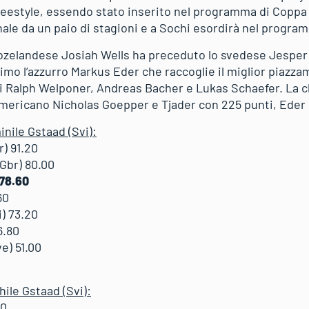
 freestyle, essendo stato inserito nel programma di Coppa
ale da un paio di stagioni e a Sochi esordirà nel progra
ozelandese Josiah Wells ha preceduto lo svedese Jesper T
mo l’azzurro Markus Eder che raccoglie il miglior piazzam
oni Ralph Welponer, Andreas Bacher e Lukas Schaefer. La c
l’americano Nicholas Goepper e Tjader con 225 punti, Eder
nile Gstaad (Svi):
) 91.20
Gbr) 80.00
 78.60
60
) 73.20
6.80
e) 51.00
ile Gstaad (Svi):
40