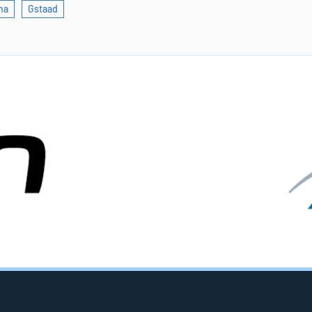
na
Gstaad