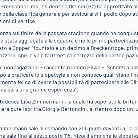
 Bressanone ma residente a Ortisei (Bz) ha approfttato al
e della classifica generale per assicurarsi il podio dopo a
zioni di vertice.
denza sul finire della passata stagione quando ha conquistat
è stata aggregata alla squadra e nelle prime partecipazi
to a Copper Mountain e un decimo a Breckenridge, prima 
izzera, che le vale l’aritmetica certezza della partecipazi
 una ragazzina! – racconta ridendo Silvia -. Scherzi a pa
a praticare lo slopetsyle e non conosco quali siano i miei
te felice di avere la possibilità di partecipare alle Ol
da sarà una grande esperienza”.
a tedesca Lisa Zimmermann, la quale ha superato la britan
ra pure iscritta Giorgia Bertoncini, al rientro dopo un l
Zimmermann sale al comando con 205 punti davanti a Dara 
 sale fino al sesto posto 115. Ricordiamo che lo slopetysl