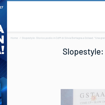
Home
Slopestyle: Storico podio in CdM di Silvia Bertagna a Gstaad: “Una grand
Slopestyle: