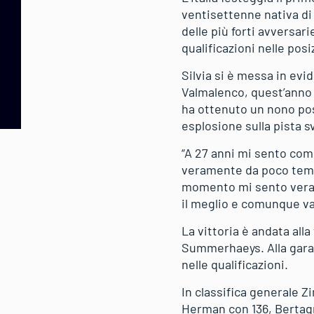
ventisettenne nativa di
delle più forti avversari
qualificazioni nelle posi
Silvia si è messa in evi
Valmalenco, quest’anno 
ha ottenuto un nono pos
esplosione sulla pista sv
“A 27 anni mi sento come
veramente da poco tempo 
momento mi sento veramen
il meglio e comunque va
La vittoria è andata all
Summerhaeys. Alla gara e
nelle qualificazioni.
In classifica generale 
Herman con 136, Bertagna