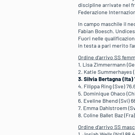
discipline arrivate nel
Federazione Internazion
In campo maschile il ne
Fabian Boesch. Undicesi
Fuori nelle qualificazi
in testa a pari merito 
Ordine d’arrivo SS femmi
1. Lisa Zimmermann (Ger
2. Katie Summerhayes (
3. Silvia Bertagna (Ita)
4. Filippa Ring (Sve) 76.
5. Dominique Ohaco (Chi
6. Eveline Bhend (Svi) 6
7. Emma Dahlstroem (Sv
8. Coline Ballet Baz (Fra)
Ordine d’arrivo SS masch
1. Josiah Wells (Nzl) 88.