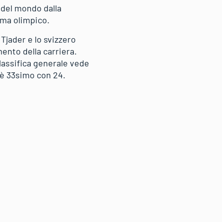
 del mondo dalla
mma olimpico.
jader e lo svizzero
ento della carriera.
lassifica generale vede
 è 33simo con 24.