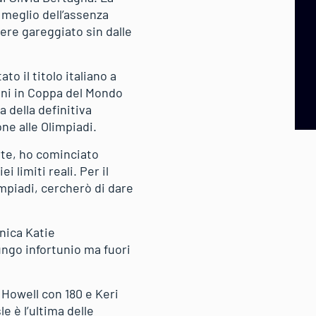
 meglio dell’assenza
vere gareggiato sin dalle
o il titolo italiano a
oni in Coppa del Mondo
della definitiva
one alle Olimpiadi.
rte, ho cominciato
 limiti reali. Per il
impiadi, cercherò di dare
nica Katie
ungo infortunio ma fuori
Howell con 180 e Keri
e è l’ultima delle